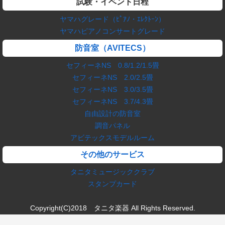
試験・イベント日程
ヤマハグレード（ﾋﾟｱﾉ・ｴﾚｸﾄｰﾝ）
ヤマハピアノコンサートグレード
防音室（AVITECS）
セフィーネNS 0.8/1.2/1.5畳
セフィーネNS 2.0/2.5畳
セフィーネNS 3.0/3.5畳
セフィーネNS 3.7/4.3畳
自由設計の防音室
調音パネル
アビテックスモデルルーム
その他のサービス
タニタミュージッククラブ
スタンプカード
Copyright(C)2018 タニタ楽器 All Rights Reserved.